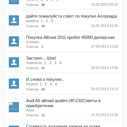
23.05.2013 05:32
Ответов:
88
дайте пожалуйста совет по покупке Аллроада
юрийvw
1
2
3
15.05.2013 22:42
Ответов:
49
Покупка Allroad 2011 пробег 45000 дилерская
d.kolaev
27.04.2013 22:26
Ответов:
2
Застрял... Шок!
Andrew.by
1
2
3
4
26.03.2013 14:06
Ответов:
61
И снова о покупке..
Restrict
1
2
3
4
20.03.2013 14:13
Ответов:
68
Audi A6 allroad quattro (4F,C6)Советы в
приобретении
Хана
11.03.2013 21:32
Ответов:
12
Стоимость владения дизеля на ручке