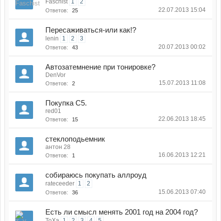
Faschist
1
2
22.07.2013 15:04
Ответов:
25
Пересаживаться-или как!?
lenin
1
2
3
20.07.2013 00:02
Ответов:
43
Автозатемнение при тонировке?
DenVor
15.07.2013 11:08
Ответов:
2
Покупка C5.
red01
22.06.2013 18:45
Ответов:
15
стеклоподьемник
антон 28
16.06.2013 12:21
Ответов:
1
собираюсь покупать аллроуд
rateceeder
1
2
15.06.2013 07:40
Ответов:
36
Есть ли смысл менять 2001 год на 2004 год?
ToXa
1
2
3
4
5