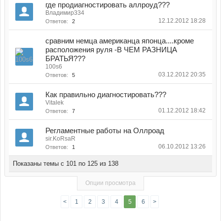
где продиагностировать аллроуд???
Владимир334
12.12.2012 18:28
Ответов:
2
сравним немца американца японца....кроме
расположения руля -В ЧЕМ РАЗНИЦА
БРАТЬЯ???
100s6
03.12.2012 20:35
Ответов:
5
Как правильно диагностировать???
Vitalek
01.12.2012 18:42
Ответов:
7
Регламентные работы на Оллроад
sir.KoRsaR
06.10.2012 13:26
Ответов:
1
Показаны темы с 101 по 125 из 138
Опции просмотра
<
1
2
3
4
5
6
>