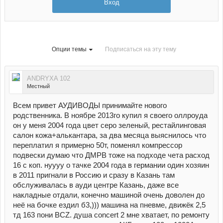
Вход
Опции темы
Подписаться на эту тему
ANDRYXA 102
Местный
Всем привет АУДИВОДЫ принимайте нового
родственника. В ноябре 2013го купил я своего оллроуда
он у меня 2004 года цвет серо зеленый, рестайлинговая
салон кожа+алькантара, за два месяца выяснилось что
переплатил я примерно 50т, поменял компрессор
подвески думаю что ДМРВ тоже на подходе чета расход
16 с коп. нуууу о тачке 2004 года в германии один хозяин
в 2011 пригнали в Россию и сразу в Казань там
обслуживалась в ауди центре Казань, даже все
накладные отдали, конечно машиной очень доволен до
неё на бочке ездил б3,))) машина на пневме, движёк 2,5
тд 163 пони BCZ. душа concert 2 мне хватает, по ремонту