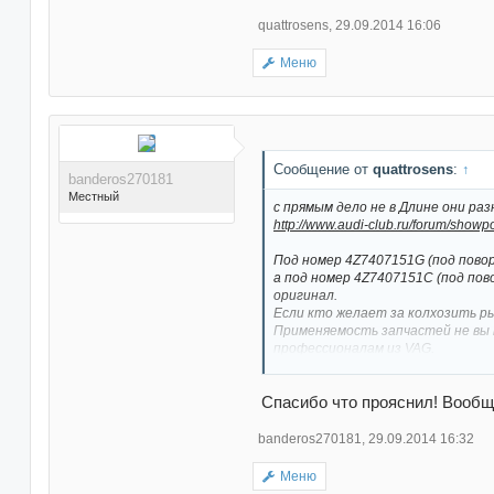
quattrosens
,
29.09.2014 16:06
Меню
Сообщение от
quattrosens
:
↑
banderos270181
Местный
с прямым дело не в Длине они ра
http://www.audi-club.ru/forum/showp
Под номер 4Z7407151G (под повор
а под номер 4Z7407151C (под пов
оригинал.
Если кто желает за колхозить рыч
Поблагодарили 6 раз(а) в
Применяемость запчастей не вы 
6 сообщениях
профессионалам из VAG.
http://www.audi-club.ru/forum/showp
Спасибо что прояснил! Вообщ
На родном рычаге ухо под стаби
banderos270181
,
29.09.2014 16:32
градусов на 10, выштамповки под
рычаг слегка выгнут к низу по с
Меню