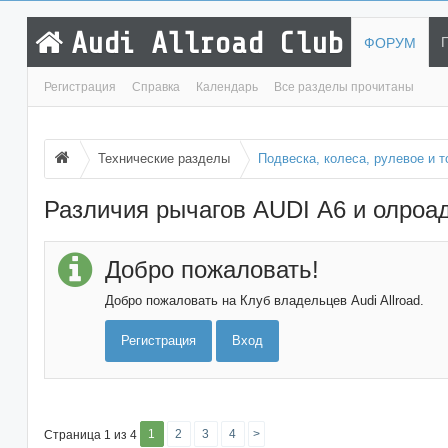
Audi Allroad Club
ФОРУМ
Регистрация
Справка
Календарь
Все разделы прочитаны
Технические разделы
Подвеска, колеса, рулевое и 
Различия рычагов AUDI А6 и олроа
Добро пожаловать!
Добро пожаловать на Клуб владельцев Audi Allroad.
Регистрация
Вход
1
2
3
4
>
Страница 1 из 4