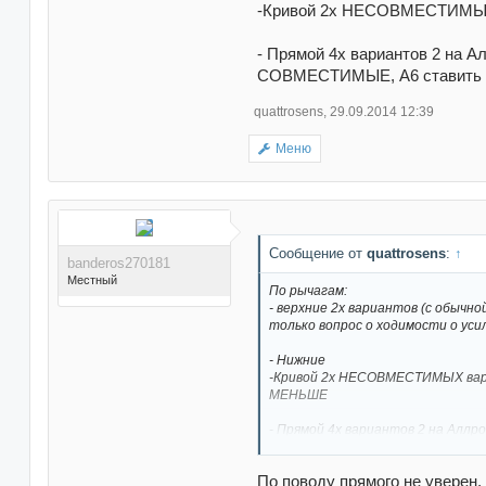
-Кривой 2х НЕСОВМЕСТИМЫХ в
- Прямой 4х вариантов 2 на А
СОВМЕСТИМЫЕ, А6 ставить не
quattrosens
,
29.09.2014 12:39
Поблагодарили 44 раз(а)
в 38 сообщениях
Меню
Сообщение от
quattrosens
:
↑
banderos270181
Местный
По рычагам:
- верхние 2х вариантов (с обычно
только вопрос о ходимости о ус
- Нижние
-Кривой 2х НЕСОВМЕСТИМЫХ вариа
МЕНЬШЕ
Поблагодарили 6 раз(а) в
6 сообщениях
- Прямой 4х вариантов 2 на Аллр
пальцем НЕ СОВМЕСТИМЫЕ, А6 ста
По поводу прямого не уверен,