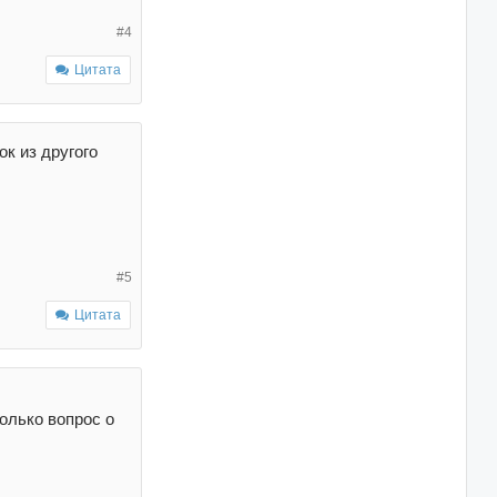
#4
Цитата
к из другого
#5
Цитата
только вопрос о