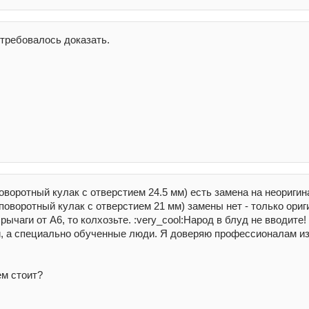
 требовалось доказать.
воротный кулак с отверстием 24.5 мм) есть замена на неоригин
поворотный кулак с отверстием 21 мм) замены нет - только ориг
рычаги от А6, то колхозьте. :very_cool:Народ в блуд не вводит
, а специально обученные люди. Я доверяю профессионалам и
ем стоит?