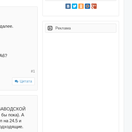
далее.
Реклама
 А6?
#1
Цитата
ще ЗАВОДСКОЙ
 бы пока). А
 на 24.5 и
подходящие.