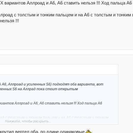
ариантов Аллроад и А6, А6 ставить нельзя !!! Ход пальца 
ллроад с толстым и тонким пальцем и на А6 с толстым и тонким
льзя !!!
й А6, Аллроад и усиленных S6) подходят оба варианта, вот
иленных S6 на Аллрад пока стоит открытым
нтов Аллроад и А6, А6 ставить нельзя !!! Ход пальца А6
оад с толстым и тонким пальцем и на А6 с толстым и тонким
Нажмите, чтобы раскрыть...
вить нельзя !!!
 крутил вертел оба, по длине одинаковые