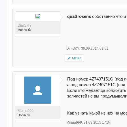
quattrosens
собственно что и
DimSKY
Местный
DimSKY
,
30.09.2014 03:51
Меню
Поблагодарили 17 раз(а)
в 17 сообщениях
Под номер 4Z7407151G (под по
а под номер 4Z7407151C (под 
Если кто желает за колхозить 
запчастей не вы продумывали
Миша999
Как узнать какой из них на мо
Новичок
Миша999
,
31.03.2015 17:34