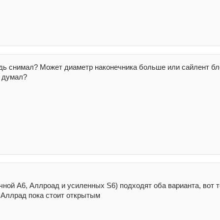
удь снимал? Может диаметр наконечника больше или сайлент бло
е думал?
ычной А6, Аллроад и усиленных S6) подходят оба варианта, вот 
 Аллрад пока стоит открытым