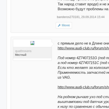
Так народ ставит вроде) и не 
Возможно будут проблемы на 
banderos270181
,
29.09.2014 15:44
Меню
с прямым дело не в Длине он
http://www.audi-club.ru/forum/
quattrosens
Местный
Под номер 4Z7407151G (под п
а под номер 4Z7407151C (под
Если кто желает за колхозить
Применяемость запчастей не
из VAG.
http://www.audi-club.ru/forum/
Поблагодарили 44 раз(а)
в 38 сообщениях
На родном рычаге ухо под ст
выштамповки под датчик уро
к низу по сравнению с обычн