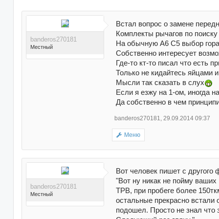
Встал вопрос о замене передн
Комплекты рычагов по поиску д
banderos270181
На обычную А6 С5 выбор гораз
Местный
Собственно интересует возмож
Где-то кт-то писал что есть п
Только не кидайтесь яйцами и
Мысли так сказать в слух
Если я езжу на 1-ом, иногда н
Поблагодарили 6 раз(а) в
Да собственно в чем принцип
6 сообщениях
banderos270181
,
29.09.2014 09:37
Меню
Вот человек пишет с другого 
"Вот ну никак не пойму ваши
banderos270181
ТРВ, при пробеге более 150тк
Местный
остальные прекрасно встали о
подошел. Просто не знал что 