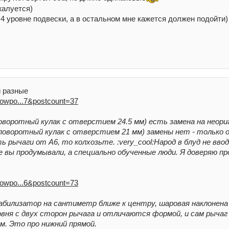
жалуется)
4 уровне подвески, а в остальном мне кажется должен подойти)
и разные
showpo...7&postcount=37
оворотный кулак с отверстием 24.5 мм) есть замена на неори
 поворотный кулак с отверстием 21 мм) замены нет - только о
 рычаги от А6, то колхозьте. :very_cool:Народ в блуд не вво
 вы продумывали, а специально обученные люди. Я доверяю п
showpo...6&postcount=73
абилизатор на сантиметр ближе к центру, шаровая наклонена 
вня с двух сторон рычага и отличаются формой, и сам рычаг
ым. Это про нижний прямой.