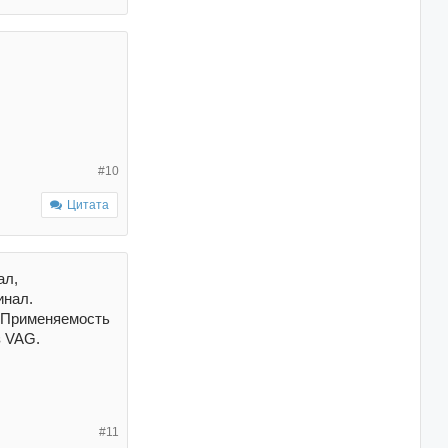
#10
Цитата
ал,
инал.
е! Применяемость
з VAG.
#11