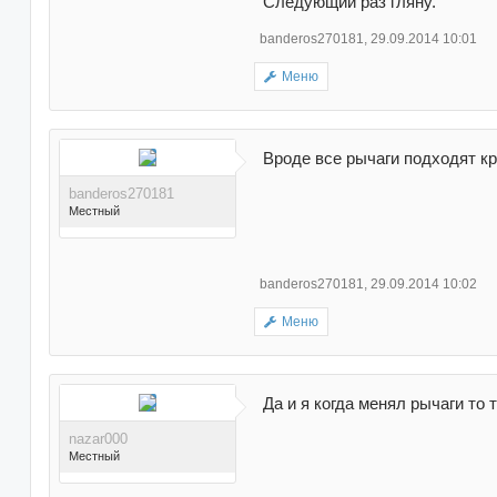
Следующий раз гляну."
banderos270181
,
29.09.2014 10:01
Поблагодарили 6 раз(а) в
Меню
6 сообщениях
Вроде все рычаги подходят к
banderos270181
Местный
banderos270181
,
29.09.2014 10:02
Меню
Поблагодарили 6 раз(а) в
6 сообщениях
Да и я когда менял рычаги то
nazar000
Местный