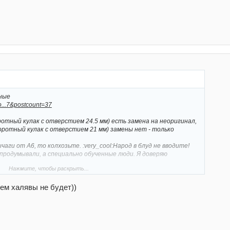
зные
o...7&postcount=37
отный кулак с отверстием 24.5 мм) есть замена на неоригинал,
оротный кулак с отверстием 21 мм) замены нет - только
аги от А6, то колхозьте. :very_cool:Народ в блуд не вводите!
продумывали, а специально обученные люди. Я доверяю
Нажмите, чтобы раскрыть...
o...6&postcount=73
ем халявы не будет))
лизатор на сантиметр ближе к центру, шаровая наклонена
 датчик уровня с двух сторон рычага и отличаются формой, и сам
равнению с обычным. Это про нижний прямой.