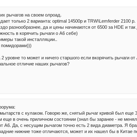
их рычагов на своем олроад.
ает только 2 варианта: optimal 14500р и TRW\Lemferder 2100 р.
до разнообразнее, да и цены начинаются от 6500 за HDE и так 
ность в корячить рычаги о А6 себе)
римеры такой инсталляции..
 помидорами)))
а 2 уровне то может и ничего старшого если вкорячить рычаги от
иальное отличие наших рычагов?
форума:
х мытарств с кулаком. Говорю же, снятый рычаг кривой был е
м еще в очень приличном состоянии (знал бы заранее - не менял
т А6. Да, с несущим рычагом точно есть 2 вида диаметра. Я брал
задние нижние тоже отличаются, может и их нашел бы в Китае 