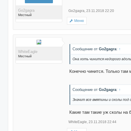
Go2gagra
Go2gagra
,
23.11.2018 22:20
Местный
Меню
Поблагодарили 11 раз(а)
в 11 сообщениях
Сообщение от
Go2gagra
:
↑
WhiteEagle
Местный
Она хоть чинится недорого вдоль
Конечно чинится. Только там м
Сообщение от
Go2gagra
:
↑
Поблагодарили 581
раз(а) в 513 сообщениях
Значит все вмятины и сколы под 
Какие там такие уж сколы на 
WhiteEagle
,
23.11.2018 22:44