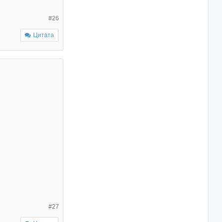
#26
Цитата
#27