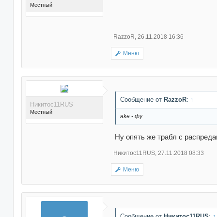
Местный
RazzoR
,
26.11.2018 16:36
Меню
Поблагодарили 37 раз(а)
в 30 сообщениях
Сообщение от
RazzoR
:
↑
Никитос11RUS
Местный
ake - фу
Ну опять же трабл с распреда
Никитос11RUS
,
27.11.2018 08:33
Меню
Поблагодарили 16 раз(а)
в 13 сообщениях
Сообщение от
Никитос11RUS
:
↑