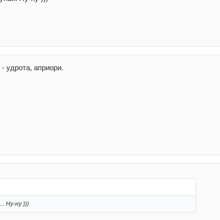
- удрота, априори.
. Ну-ну )))