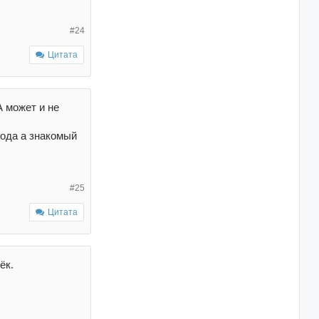
#24
Цитата
А может и не
года а знакомый
#25
Цитата
ёк.