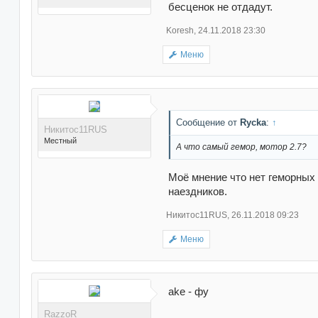
бесценок не отдадут.
Koresh
,
24.11.2018 23:30
Меню
Поблагодарили 3 раз(а) в
3 сообщениях
Сообщение от
Rycka
:
↑
Никитос11RUS
Местный
А что самый гемор, мотор 2.7?
Моё мнение что нет геморных
наездников.
Никитос11RUS
,
26.11.2018 09:23
Поблагодарили 16 раз(а)
Меню
в 13 сообщениях
ake - фу
RazzoR