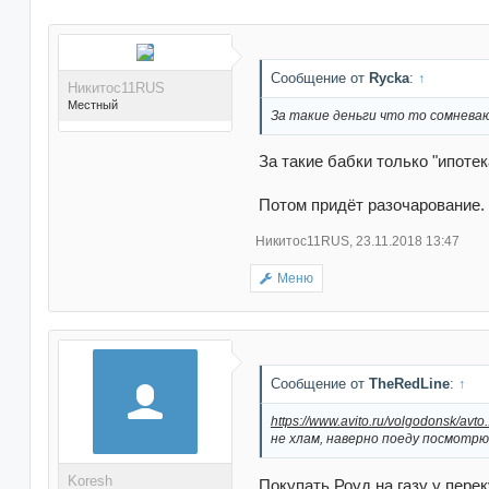
Сообщение от
Rycka
:
↑
Никитос11RUS
Местный
За такие деньги что то сомневаю
За такие бабки только "ипотек
Потом придёт разочарование.
Никитос11RUS
,
23.11.2018 13:47
Поблагодарили 16 раз(а)
в 13 сообщениях
Меню
Сообщение от
TheRedLine
:
↑
https://www.avito.ru/volgodonsk/avt
не хлам, наверно поеду посмотрю.
Koresh
Покупать Роуд на газу у переку