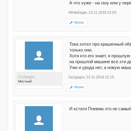
А что хуже - на газу или у пер
WhiteEagle
,
23.11.2018 22:03
Меню
Поблагодарили 581
раз(а) в 513 сообщениях
Тока хотел про крашенный обв
только они.
Хотя кто его знает, я прошлу
на прошлой машине все эти дв
Уже и урода нет, а новую маши
Go2gagra
Go2gagra
,
23.11.2018 22:19
Местный
Меню
Поблагодарили 11 раз(а)
И кстати Пневма это не самый
в 11 сообщениях