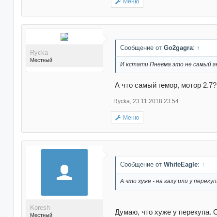
Меню
Сообщение от
Go2gagra
:
↑
Rycka
Местный
И кстати Пневма это не самый ге
А что самый гемор, мотор 2.7?
Rycka
,
23.11.2018 23:54
Меню
Поблагодарили 180
раз(а) в 163 сообщениях
Сообщение от
WhiteEagle
:
↑
А что хуже - на газу или у переку
Koresh
Думаю, что хуже у перекупа. 
Местный