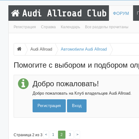
Audi Allroad Club
ФОРУМ
Регистрация
Справка
Календарь
Все разделы прочитаны
Audi Allroad
Автомобили Audi Allroad
Помогите с выбором и подбором ол
Добро пожаловать!
Добро пожаловать на Клуб владельцев Audi Allroad.
Регистрация
Вход
<
1
2
3
>
Страница 2 из 3