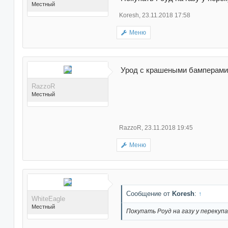
Местный
Koresh
,
23.11.2018 17:58
Меню
Поблагодарили 3 раз(а) в
Урод с крашеными бамперами 
3 сообщениях
RazzoR
Местный
RazzoR
,
23.11.2018 19:45
Меню
Поблагодарили 37 раз(а)
в 30 сообщениях
Сообщение от
Koresh
:
↑
WhiteEagle
Местный
Покупать Роуд на газу у перекупа..