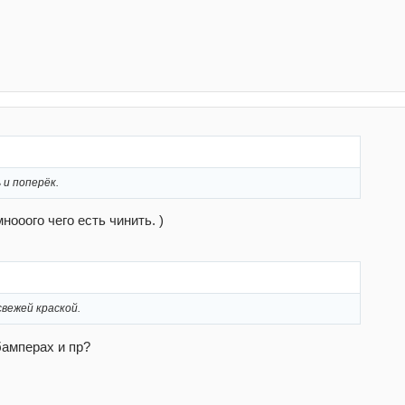
 и поперёк.
нооого чего есть чинить. )
свежей краской.
бамперах и пр?