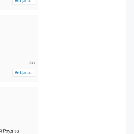
Цитата
#28
Цитата
й Роуд за