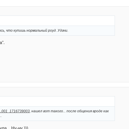
сь, что купишь нормальный роуд. Удачи.
а".
o...001_1716739003
, нашел вот такого... после общения вроде как
.
па... Ну-ну )))