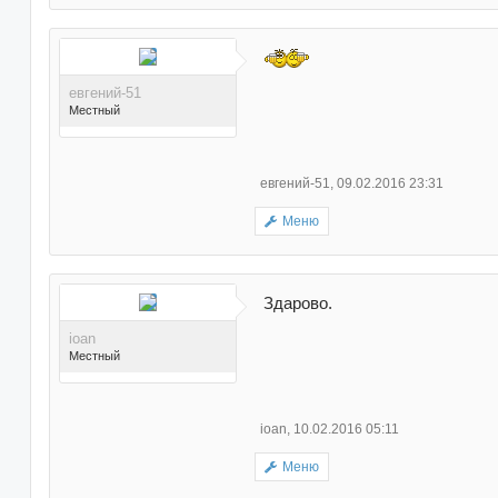
Поблагодарили 13 раз(а)
в 12 сообщениях
евгений-51
Местный
евгений-51
,
09.02.2016 23:31
Меню
Поблагодарили 66 раз(а)
в 63 сообщениях
Здарово.
ioan
Местный
ioan
,
10.02.2016 05:11
Меню
Поблагодарили 25 раз(а)