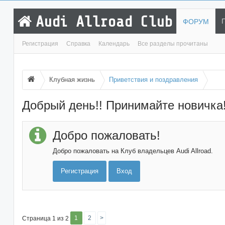
Audi Allroad Club
ФОРУМ
Регистрация
Справка
Календарь
Все разделы прочитаны
Клубная жизнь
Приветствия и поздравления
Добрый день!! Принимайте новичка!!
Добро пожаловать!
Добро пожаловать на Клуб владельцев Audi Allroad.
Регистрация
Вход
1
2
>
Страница 1 из 2