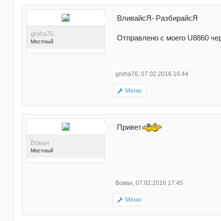
Поблагодарили 99 раз(а)
в 94 сообщениях
ВливайсЯ- РазбирайсЯ
groha76
Отправлено с моего U8860 чер
Местный
groha76
,
07.02.2016 16:44
Меню
Поблагодарили 58 раз(а)
в 58 сообщениях
Привет
Вован
Местный
Вован
,
07.02.2016 17:45
Меню