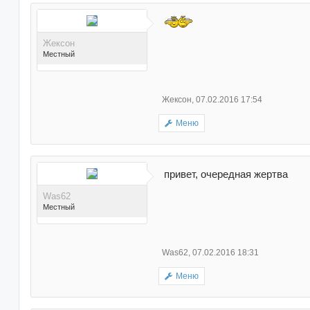
Поблагодарили 75 раз(а)
в 72 сообщениях
Жексон
Местный
Жексон
,
07.02.2016 17:54
Меню
Поблагодарили 176
раз(а) в 161 сообщениях
привет, очередная жертва
Was62
Местный
Was62
,
07.02.2016 18:31
Меню
Поблагодарили 516