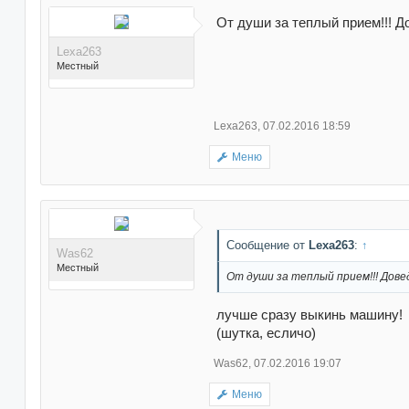
раз(а) в 472 сообщениях
От души за теплый прием!!! Д
Lexa263
Местный
Lexa263
,
07.02.2016 18:59
Меню
Поблагодарили 3 раз(а) в
3 сообщениях
Сообщение от
Lexa263
:
↑
Was62
Местный
От души за теплый прием!!! Дове
лучше сразу выкинь машину!
(шутка, есличо)
Was62
,
07.02.2016 19:07
Меню
Поблагодарили 516