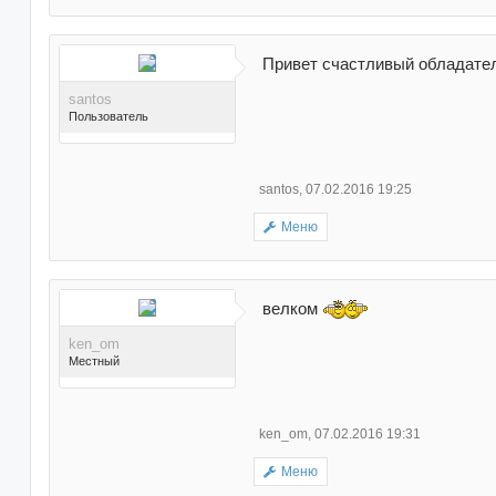
раз(а) в 472 сообщениях
Привет счастливый обладате
santos
Пользователь
santos
,
07.02.2016 19:25
Меню
Поблагодарили 1 раз в 1
сообщении
велком
ken_om
Местный
ken_om
,
07.02.2016 19:31
Меню