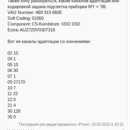
Также хочу разобраться, каким каналом адаптации или
кодировкой задана подсветка приборки MY = '98.
VAG Number: 4B0 919 860E
Soft Coding: 01060
Component: C5-Kombiinstr. VDO D02
Extra: AUZ7Z0V0307318
Вот ее каналы адаптации со значениями:
02 10
04 1
05 10
06 30
07 1
09 27170
10 7
11 22
12 0
21 4
30 128
35 0
Последний раз редактировалось IPman; 10.03.2012 в
10:31
.