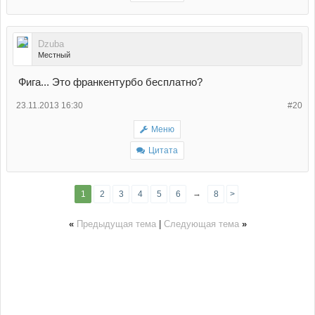
Dzuba
Местный
Фига... Это франкентурбо бесплатно?
23.11.2013 16:30
#20
Меню
Цитата
→
1
2
3
4
5
6
8
>
«
Предыдущая тема
|
Следующая тема
»