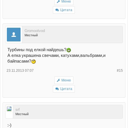
Меню
Цитата
Gromootvod
Местный
Турбины под елкой найдешь?
А елка украшена свечами, катухами,вальбрами,и
байпасами?
23.11.2013 07:07
#15
Меню
Цитата
srf
Местный
:-)