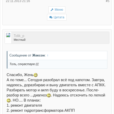
22.11.2013 21:16
#5
Меню
Цитата
Tolik_p
Местный
Сообщение от
Жексон
:
↑
Толь, сочувствую (((
Спасибо, Жень
А по теме... Сегодня разобрал всё под капотом. Завтра,
надеюсь, доразбираю и выну двигатель вместе с АПКК.
Разбирать мотор и акпп буду в воскресенье. После-
разбор всего ...диагноз
. Надеюсь отскочить по легкой
. НО.... В планах:
1. ремонт двигателя
2. ремонт гидротрансформатора АКПП