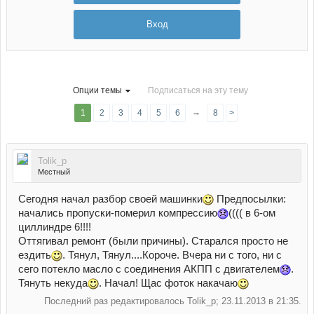
Вход
Опции темы
Подписаться на эту тему
→
1
2
3
4
5
6
8
>
Tolik_p
Местный
Сегодня начал разбор своей машинки
Предпосылки:
начались пропуски-померил компрессию
(((( в 6-ом
циллиндре 6!!!!
Оттягивал ремонт (были причины). Старался просто не
ездить
. Тянул, Тянул....Короче. Вчера ни с того, ни с
сего потекло масло с соединения АКПП с двигателем
.
Тянуть некуда
. Начал! Щас фоток накачаю
Последний раз редактировалось Tolik_p; 23.11.2013 в
21:35
.