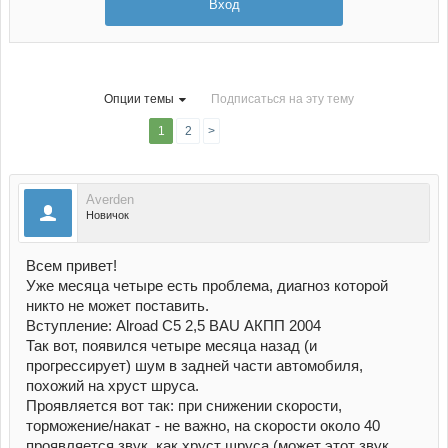
Вход
Опции темы
Подписаться на эту тему
1
2
>
Averden
Новичок
Всем привет!
Уже месяца четыре есть проблема, диагноз которой
никто не может поставить.
Вступление: Alroad C5 2,5 BAU АКПП 2004
Так вот, появился четыре месяца назад (и
прогрессирует) шум в задней части автомобиля,
похожий на хруст шруса.
Проявляется вот так: при снижении скорости,
торможение/накат - не важно, на скорости около 40
проявляется звук, как хруст шруса (может этот звук