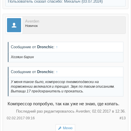
Пользователь сказал cпасибо:
Михалыч
(03.07.2024)
Averden
Новичок
Сообщение от
Dronchic
:
↑
Хозяин барин
Сообщение от
Dronchic
:
↑
У меня такое было, компрессор пневмоподвески на
торможении включался и трещал. Звук по твоим описаниям.
Вытащи 17 предохранитель и прокатись.
Компрессор попробую, так как уже не знаю, где копать.
Последний раз редактировалось Averden; 02.02.2017 в
12:36
.
02.02.2017 09:16
#13
Меню