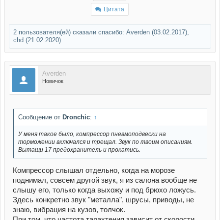
Цитата
2 пользователя(ей) сказали cпасибо:
Averden
(03.02.2017),
chd
(21.02.2020)
Averden
Новичок
Сообщение от
Dronchic
:
↑
У меня такое было, компрессор пневмоподвески на
торможении включался и трещал. Звук по твоим описаниям.
Вытащи 17 предохранитель и прокатись.
Компрессор слышал отдельно, когда на морозе
поднимал, совсем другой звук, я из салона вообще не
слышу его, только когда выхожу и под брюхо ложусь.
Здесь конкретно звук "металла", шрусы, приводы, не
знаю, вибрация на кузов, толчок.
При том, что частота тарахтения зависит от скорости