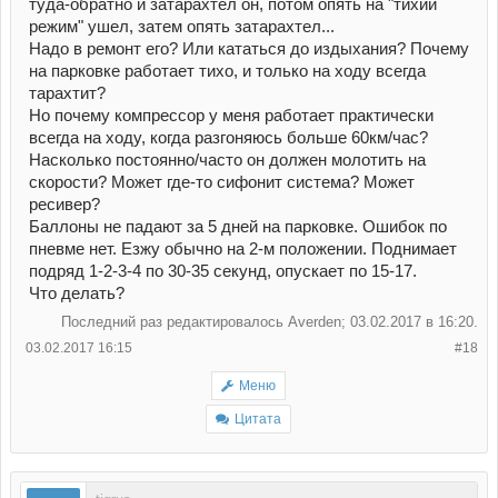
туда-обратно и затарахтел он, потом опять на "тихий
режим" ушел, затем опять затарахтел...
Надо в ремонт его? Или кататься до издыхания? Почему
на парковке работает тихо, и только на ходу всегда
тарахтит?
Но почему компрессор у меня работает практически
всегда на ходу, когда разгоняюсь больше 60км/час?
Насколько постоянно/часто он должен молотить на
скорости? Может где-то сифонит система? Может
ресивер?
Баллоны не падают за 5 дней на парковке. Ошибок по
пневме нет. Езжу обычно на 2-м положении. Поднимает
подряд 1-2-3-4 по 30-35 секунд, опускает по 15-17.
Что делать?
Последний раз редактировалось Averden; 03.02.2017 в
16:20
.
03.02.2017 16:15
#18
Меню
Цитата