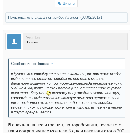
Цитата
Пользователь сказал cпасибо:
Averden
(03.02.2017)
Averden
Новичок
Сообщение от
lacost
:
↑
я думаю, что коробку не стоит исключать, тк моя тоже якобы
рмботает все отлично, ошибок по ней нет и масло с
фильтром поменял, но при торможении(когда переклячается с
5-ой на 4-ую) тоже шелчок потом удар. елинстаенное хрустов
пока слава богу нет
поэтому могу предположить, что звук,
который ты выдаешь за щелкающее реле это щелчок-какого
то запрздалого включения соленоида, после чего коробка
выдает пинок, и похоже после пинка , что то встает на место
и хруст прекращается.
Я сначала на нее и грешил, но коробочники, после того
как я сожрал им все мозги за 3 дня и накатали около 200