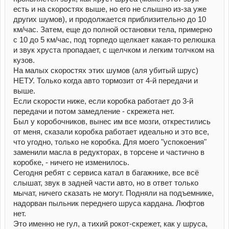
есть и на скоростях выше, но его не слышно из-за уже
других шумов), и продолжается приблизительно до 10
км/час. Затем, еще до полной остановки тела, примерно
с 10 до 5 км/час, под торпедо щелкает какая-то релюшка
и звук хруста пропадает, с щелчком и легким толчком на
кузов.
На малых скоростях этих шумов (аля убитый шрус)
НЕТУ. Только когда авто тормозит от 4-й передачи и
выше.
Если скорости ниже, если коробка работает до 3-й
передачи и потом замедление - скрежета нет.
Был у коробочников, вынес им все мозги, открестились
от меня, сказали коробка работает идеально и это все,
что угодно, только не коробка. Для моего "успокоения"
заменили масла в редукторах, в торсене и частично в
коробке, - ничего не изменилось.
Сегодня ребят с сервиса катал в багажнике, все всё
слышат, звук в задней части авто, но в ответ только
мычат, ничего сказать не могут. Подняли на подъемнике,
надорван пыльник переднего шруса кардана. Люфтов
нет.
Это именно не гул, а тихий рокот-скрежет, как у шруса,