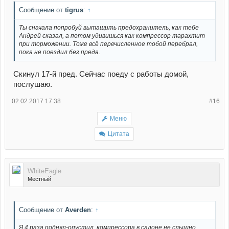
Сообщение от
tigrus
:
↑
Ты сначала попробуй вытащить предохранитель, как тебе
Андрей сказал, а потом удивишься как компрессор тарахтит
при торможении. Тоже всё перечисленное тобой перебрал,
пока не поездил без преда.
Скинул 17-й пред. Сейчас поеду с работы домой,
послушаю.
02.02.2017 17:38
#16
Меню
Цитата
WhiteEagle
Местный
Сообщение от
Averden
:
↑
Я 4 раза поднял-опустил, компрессора в салоне не слышно.