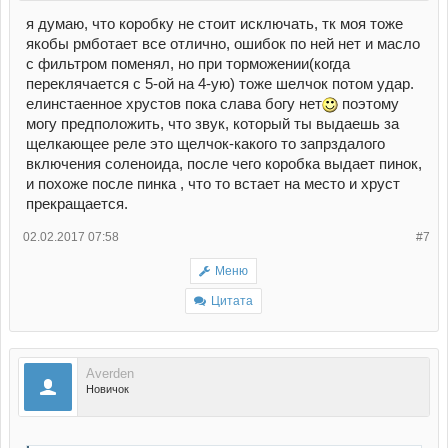
я думаю, что коробку не стоит исключать, тк моя тоже
якобы рмботает все отлично, ошибок по ней нет и масло
с фильтром поменял, но при торможении(когда
переклячается с 5-ой на 4-ую) тоже шелчок потом удар.
елинстаенное хрустов пока слава богу нет
поэтому
могу предположить, что звук, который ты выдаешь за
щелкающее реле это щелчок-какого то запрздалого
включения соленоида, после чего коробка выдает пинок,
и похоже после пинка , что то встает на место и хруст
прекращается.
02.02.2017 07:58
#7
Меню
Цитата
Averden
Новичок