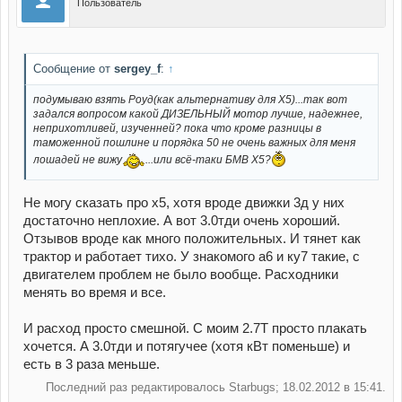
Пользователь
Сообщение от
sergey_f
:
↑
подумываю взять Роуд(как альтернативу для Х5)...так вот
задался вопросом какой ДИЗЕЛЬНЫЙ мотор лучше, надежнее,
неприхотливей, изученней? пока что кроме разницы в
таможенной пошлине и порядка 50 не очень важных для меня
лошадей не вижу
...или всё-таки БМВ Х5?
Не могу сказать про х5, хотя вроде движки 3д у них
достаточно неплохие. А вот 3.0тди очень хороший.
Отзывов вроде как много положительных. И тянет как
трактор и работает тихо. У знакомого а6 и ку7 такие, с
двигателем проблем не было вообще. Расходники
менять во время и все.
И расход просто смешной. С моим 2.7Т просто плакать
хочется. А 3.0тди и потягучее (хотя кВт поменьше) и
есть в 3 раза меньше.
Последний раз редактировалось Starbugs; 18.02.2012 в
15:41
.