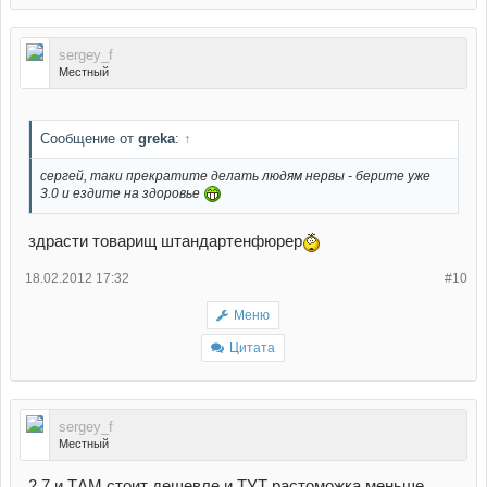
sergey_f
Местный
Сообщение от
greka
:
↑
сергей, таки прекратите делать людям нервы - берите уже
3.0 и ездите на здоровье
здрасти товарищ штандартенфюрер
18.02.2012 17:32
#10
Меню
Цитата
sergey_f
Местный
2.7 и ТАМ стоит дешевле и ТУТ растоможка меньше....