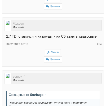
Цитата
Жексон
Местный
2.7 TDI ставился и на роуды и на С6 аванты кватровые
18.02.2012 18:03
#14
Меню
Цитата
sergey_f
Местный
Сообщение от
Starbugs
:
↑
Это вроде как на A6 акутально. Роуд и тот и тот идут