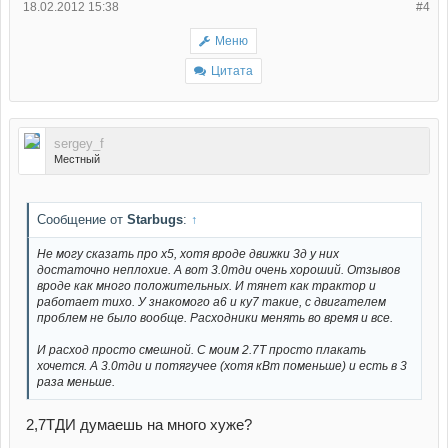
18.02.2012 15:38
#4
Меню
Цитата
sergey_f
Местный
Сообщение от
Starbugs
:
↑
Не могу сказать про х5, хотя вроде движки 3д у них
достаточно неплохие. А вот 3.0тди очень хороший. Отзывов
вроде как много положительных. И тянет как трактор и
работает тихо. У знакомого а6 и ку7 такие, с двигателем
проблем не было вообще. Расходники менять во время и все.
И расход просто смешной. С моим 2.7Т просто плакать
хочется. А 3.0тди и потягучее (хотя кВт поменьше) и есть в 3
раза меньше.
2,7ТДИ думаешь на много хуже?