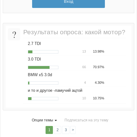
Вход
?
Результаты опроса: какой мотор?
2.7 TDI
13
13.98%
3.0 TDI
66
70.97%
BMW x5 3.0d
4
4.30%
и то и другое -ламучий ацтой
10
10.75%
Опции темы
Подписаться на эту тему
1
2
3
>