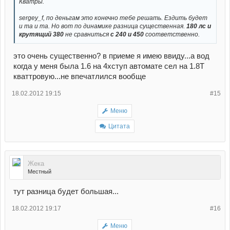
Кватры.
sergey_f, по деньгам это конечно тебе решать. Ездить будет
и та и та. Но вот по динамике разница существенная.
180 лс и
крутящий 380
не сравниться
с 240 и 450
соответственно.
это очень существенно? в приеме я имею ввиду...а вод
когда у меня была 1.6 на 4хступ автомате сел на 1.8Т
кваттровую...не впечатлился вообще
18.02.2012 19:15
#15
Меню
Цитата
Жека
Местный
тут разница будет большая...
18.02.2012 19:17
#16
Меню