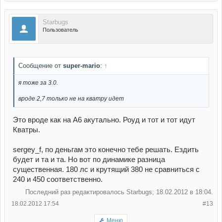
Starbugs
Пользователь
Сообщение от
super-mario
:
↑
я тоже за 3.0.
вроде 2,7 только не на кватру идет
Это вроде как на A6 акутально. Роуд и тот и тот идут
Кватры.
sergey_f, по деньгам это конечно тебе решать. Ездить
будет и та и та. Но вот по динамике разница
существенная. 180 лс и крутящий 380 не сравниться с
240 и 450 соответственно.
Последний раз редактировалось Starbugs; 18.02.2012 в
18:04
.
18.02.2012 17:54
#13
Меню