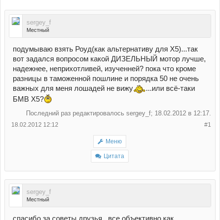
sergey_f
Местный
подумываю взять Роуд(как альтернативу для Х5)...так
вот задался вопросом какой ДИЗЕЛЬНЫЙ мотор лучше,
надежнее, неприхотливей, изученней? пока что кроме
разницы в таможенной пошлине и порядка 50 не очень
важных для меня лошадей не вижу
...или всё-таки
БМВ Х5?
Последний раз редактировалось sergey_f; 18.02.2012 в
12:17
.
18.02.2012 12:12
#1
Меню
Цитата
sergey_f
Местный
спасибо за советы друзья...все объективно как