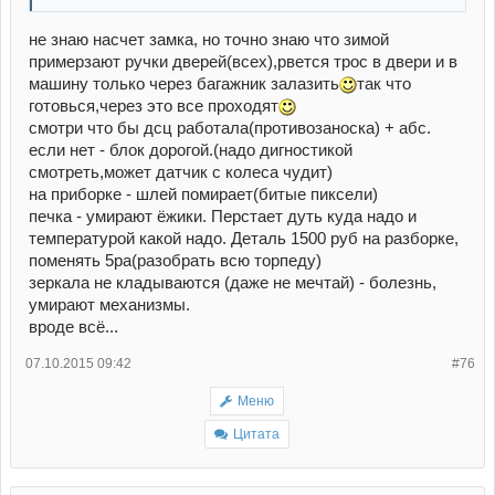
не знаю насчет замка, но точно знаю что зимой
примерзают ручки дверей(всех),рвется трос в двери и в
машину только через багажник залазить
так что
готовься,через это все проходят
смотри что бы дсц работала(противозаноска) + абс.
если нет - блок дорогой.(надо дигностикой
смотреть,может датчик с колеса чудит)
на приборке - шлей помирает(битые пиксели)
печка - умирают ёжики. Перстает дуть куда надо и
температурой какой надо. Деталь 1500 руб на разборке,
поменять 5ра(разобрать всю торпеду)
зеркала не кладываются (даже не мечтай) - болезнь,
умирают механизмы.
вроде всё...
07.10.2015 09:42
#76
Меню
Цитата