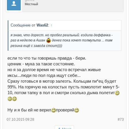
Местный
Сообщение от
Was62
:
↑
я знаю, что дорест. но пробег реальный. ездила деффачка -
раз в неделю в Ашан
денег пока хочет полмульта ... там
резина ещё с завода стоит))))
если то что ты говоришь правда - бери.
ценник - мука за такое состояние.
но я за долгое время не часто встречал живые
иксы...люди по пол года ищут себе...
Сразу готовься в мотор залезть. Кольцам пи*ец будет
99%. На горячую на холостых пусть помолотит минут 5-
10, потом тапку в пол и смотри сколько дыма полетит
Ну и я бы ей не верил
проверяй
07.10.2015 09:28
#73