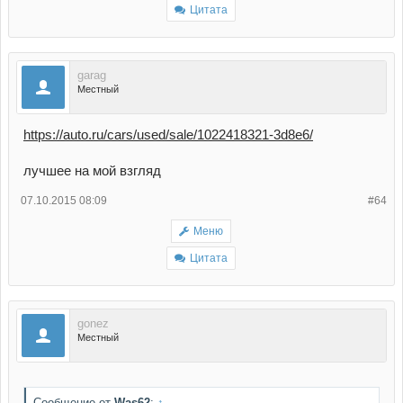
Цитата
garag
Местный
https://auto.ru/cars/used/sale/1022418321-3d8e6/
лучшее на мой взгляд
07.10.2015 08:09
#64
Меню
Цитата
gonez
Местный
Сообщение от
Was62
:
↑