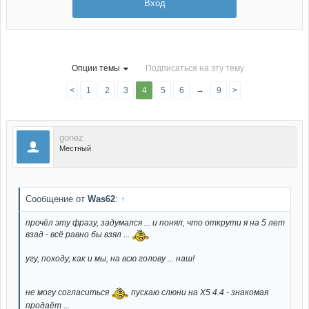
Вход
Опции темы
Подписаться на эту тему
→
<
1
2
3
4
5
6
9
>
gonez
Местный
Сообщение от
Was62
:
↑
прочёл эту фразу, задумался ... и понял, что открути я на 5 лет
взад - всё равно бы взял ...
угу, походу, как и мы, на всю голову ... наш!
не могу согласиться
пускаю слюни на Х5 4.4 - знакомая
продаёт ...