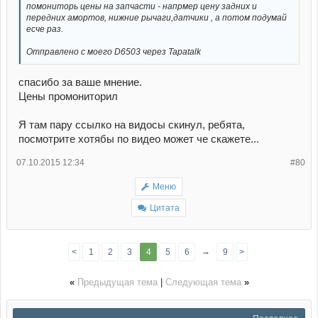
помониторь цены на запчасти - напрмер цену задних и
передних амортов, нижние рычаги,датчики , а потом подумай
есче раз.
Отправлено с моего D6503 через Tapatalk
спасибо за ваше мнение.
Цены промониторил
Я там пару ссылко на видосы скинул, ребята,
посмотрите хотябы по видео может че скажете...
07.10.2015 12:34
#80
Меню
Цитата
→
<
1
2
3
4
5
6
9
>
«
Предыдущая тема
|
Следующая тема
»