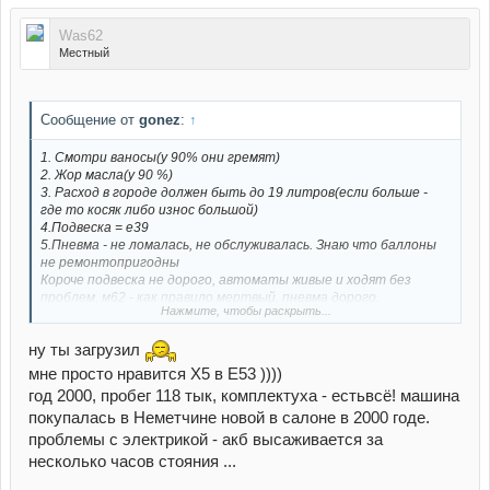
Was62
Местный
Сообщение от
gonez
:
↑
1. Смотри ваносы(у 90% они гремят)
2. Жор масла(у 90 %)
3. Расход в городе должен быть до 19 литров(если больше -
где то косяк либо износ большой)
4.Подвеска = е39
5.Пневма - не ломалась, не обслуживалась. Знаю что баллоны
не ремонтопригодны
Короче подвеска не дорого, автоматы живые и ходят без
проблем, м62 - как правило мертвый, пневма дорого.
Нажмите, чтобы раскрыть...
Надо искать кароче. А год ценник комплектуха?
если нужна будет расшифровка вина - велком.
ну ты загрузил
Я бы рекомендовал либо 3литра дизель либо уже тогда 4.8
мне просто нравится Х5 в Е53 ))))
рест
год 2000, пробег 118 тык, комплектуха - естьвсё! машина
покупалась в Неметчине новой в салоне в 2000 годе.
проблемы с электрикой - акб высаживается за
несколько часов стояния ...