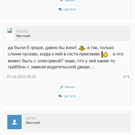
Меню
Цитата
Was62
Местный
да были б гроши, давно бы взял!
а так, только
слюни пускаю, когда к ней в гости приезжаю
а что
может быть с электрикой? знаю, что у неё какие-то
трабблы с замком водительской двери ...
07.10.2015 09:33
#74
Меню
Цитата
gonez
Местный