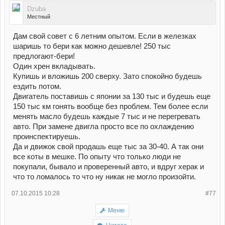
Dzuba
Местный
Дам свой совет с 6 летним опытом. Если в железках
шаришь то бери как можно дешевле! 250 тыс
предлогают-бери!
Один хрен вкладывать.
Купишь и вложишь 200 сверху. Зато спокойно будешь
ездить потом.
Двигатель поставишь с японии за 130 тыс и будешь еще
150 тыс км гонять вообще без проблем. Тем более если
менять масло будешь каждые 7 тыс и не перегревать
авто. При замене двигла просто все по охлаждению
проинспектируешь.
Да и движок свой продашь еще тыс за 30-40. А так они
все коты в мешке. По опыту что только люди не
покупали, бывало и проверенный авто, и вдруг херак и
что то ломалось то что ну никак не могло произойти.
07.10.2015 10:28
#77
Меню