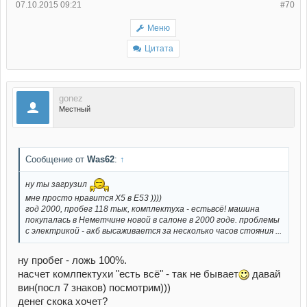
07.10.2015 09:21
#70
Меню
Цитата
gonez
Местный
Сообщение от
Was62
:
↑
ну ты загрузил
мне просто нравится Х5 в Е53 ))))
год 2000, пробег 118 тык, комплектуха - естьвсё! машина
покупалась в Неметчине новой в салоне в 2000 годе. проблемы
с электрикой - акб высаживается за несколько часов стояния ...
ну пробег - ложь 100%.
насчет комлпектухи "есть всё" - так не бывает
давай
вин(посл 7 знаков) посмотрим)))
денег скока хочет?