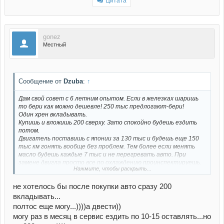
Цитата
gonez
Местный
Сообщение от
Dzuba
:
↑
Дам свой совет с 6 летним опытом. Если в железках шаришь
то бери как можно дешевле! 250 тыс предлогают-бери!
Один хрен вкладывать.
Купишь и вложишь 200 сверху. Зато спокойно будешь ездить
потом.
Двигатель поставишь с японии за 130 тыс и будешь еще 150
тыс км гонять вообще без проблем. Тем более если менять
масло будешь каждые 7 тыс и не перегревать авто. При
замене двигла просто все по охлаждению проинспектируешь.
Нажмите, чтобы раскрыть...
Да и движок свой продашь еще тыс за 30-40. А так они все
коты в мешке. По опыту что только люди не покупали, бывало
не хотелось бы после покупки авто сразу 200
и проверенный авто, и вдруг херак и что то ломалось то что
ну никак не могло произойти.
вкладывать...
полтос еще могу...))))а двести))
могу раз в месяц в сервис ездить по 10-15 оставлять...но