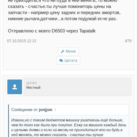
не приходиться что ни будь в ней менять, то можно
сказать - счастье.ты лучше помониторь цены на
запчасти - напрмер цену задних и передних амортов,
нижние рычаги,датчики , а потом подумай есче раз.
Отправлено с моего D6503 через Tapatalk
07.10.2015 12:12
#79
Меню
Цитата
gonez
Местный
Сообщение от
jonjjoe
:
↑
Извини,но с таким бюджетом машину ушатаешь ещё больше,
чем до того как была при покупке. Езжу на машине каждый день
и целыми днями и если за месяц не приходиться что ни будь в
ней менять, то можно сказать - счастье.ты лучше