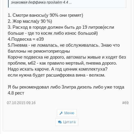
знакомая деффачка продаёт 4.4 ...
1. Смотри ваносы(у 90% они гремят)
2. Жор масла(у 90 %)
3. Расход в городе должен быть до 19 литров(если
больше - где то косяк либо износ большой)
4.Подвеска = е39
5.Пневма - не ломалась, не обслуживалась. Знаю что
баллоны не ремонтопригодны
Короче подвеска не дорого, автоматы живые и ходят без
проблем, м62 - как правило мертвый, пневма дорого.
Надо искать кароче. А год ценник комплектуха?
если нужна будет расшифровка вина - велком.
Я бы рекомендовал либо 3литра дизель либо уже тогда
4.8 рест
07.10.2015 09:16
#69
Меню
Цитата