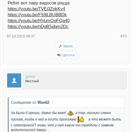
Ребят вот пару видосов роуда
https://youtu.be/TVEi3ZnkKv4
https://youtu.be/F93tLBUBBDk
https://youtu.be/HVumOqFQa40
https://youtu.be/nDgBSdqm2Dc
07.10.2015 09:37
#75
Меню
Цитата
gonez
Местный
Сообщение от
Was62
:
↑
да были б гроши, давно бы взял!
а так, только слюни
пускаю, когда к ней в гости приезжаю
а что может быть
с электрикой? знаю, что у неё какие-то трабблы с замком
водительской двери ...