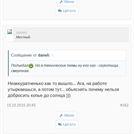
Меню
Цитата
seven
Местный
Сообщение от
daneli
:
↑
Подъебал
. Но в технические темы ну его нах - скукотища
смертная.
Неаккуратненько как то вышло... Ага, на работе
утыркаешься, а потом тут... обьяснять почему нельзя
добросить копье до солнца )))
15.10.2015 20:45
#162
Меню
Цитата