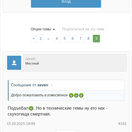
Вход
Опции темы
Подписаться на эту тему
←
<
1
4
5
6
7
8
9
daneli
Местный
Сообщение от
seven
:
↑
Добро пожаловать в гомосятник
Подъебал
. Но в технические темы ну его нах -
скукотища смертная.
15.10.2015 19:09
#161