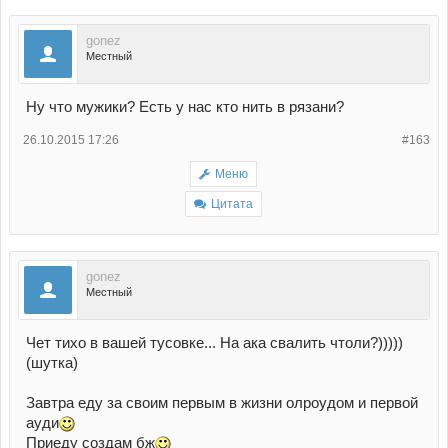
gonez
Местный
Ну что мужики? Есть у нас кто нить в рязани?
26.10.2015 17:26
#163
Меню
Цитата
gonez
Местный
Чет тихо в вашей тусовке... На ака свалить чтоли?)))))
(шутка)
Завтра еду за своим первым в жизни олроудом и первой
ауди
Приеду создам бж