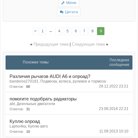
Меню
Цитата
←
<
1
4
5
6
7
8
9
«
Предыдущая тема
|
Следующая тема
»
Последнее
Похожие темы
сообщение
Различия рычагов AUDI А6 и олроад?
banderos270181, Подвеска, колеса, рулевое и тормоза
29.12.2022 23:21
Ответов:
68
помогите подобрать радиаторы
abt, Дизельные двигатели
23.08.2016 22:21
Ответов:
31
Куплю олроад
Lajmo4ka, Куплю авто
11.09.2013 10:10
Ответов:
10