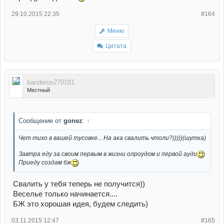
29.10.2015 22:35
#164
Меню
Цитата
banderos270181
Местный
Сообщение от
gonez
:
↑
Чет тихо в вашей тусовке... На ака свалить чтоли?)))))(шутка)
Завтра еду за своим первым в жизни олроудом и первой ауди
Приеду создам бж
Свалить у тебя теперь не получится))
Веселье только начинается....
БЖ это хорошая идея, будем следить)
03.11.2015 12:47
#165