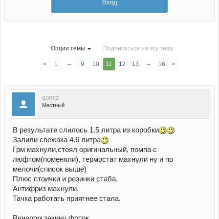
Вход
Опции темы
Подписаться на эту тему
←
→
<
1
9
10
11
12
13
16
>
gonez
Местный
В результате слилось 1.5 литра из коробки
Залили свежака 4.6 литра
Грм махнули,стоял оригинальный, помпа с
люфтом(поменяли), термостат махнули ну и по
мелочи(список выше)
Плюс стоички и резинки стаба.
Антифриз махнули.
Тачка работать приятнее стала.
Вечером закину фоток.