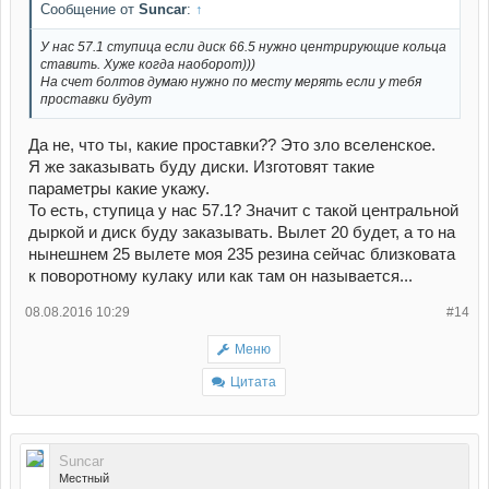
Сообщение от
Suncar
:
↑
У нас 57.1 ступица если диск 66.5 нужно центрирующие кольца
ставить. Хуже когда наоборот)))
На счет болтов думаю нужно по месту мерять если у тебя
проставки будут
Да не, что ты, какие проставки?? Это зло вселенское.
Я же заказывать буду диски. Изготовят такие
параметры какие укажу.
То есть, ступица у нас 57.1? Значит с такой центральной
дыркой и диск буду заказывать. Вылет 20 будет, а то на
нынешнем 25 вылете моя 235 резина сейчас близковата
к поворотному кулаку или как там он называется...
08.08.2016 10:29
#14
Меню
Цитата
Suncar
Местный