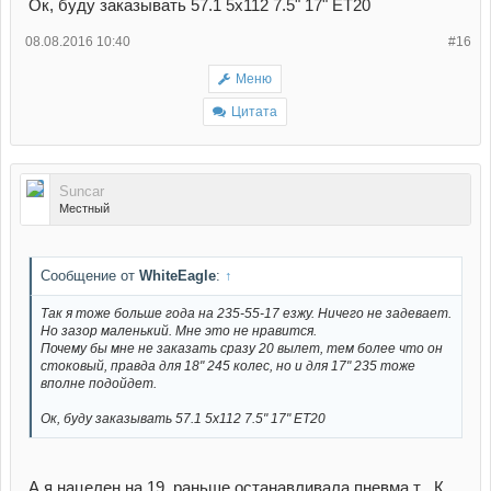
Ок, буду заказывать 57.1 5х112 7.5" 17" ЕТ20
08.08.2016 10:40
#16
Меню
Цитата
Suncar
Местный
Сообщение от
WhiteEagle
:
↑
Так я тоже больше года на 235-55-17 езжу. Ничего не задевает.
Но зазор маленький. Мне это не нравится.
Почему бы мне не заказать сразу 20 вылет, тем более что он
стоковый, правда для 18" 245 колес, но и для 17" 235 тоже
вполне подойдет.
Ок, буду заказывать 57.1 5х112 7.5" 17" ЕТ20
А я нацелен на 19, раньше останавливала пневма т . К