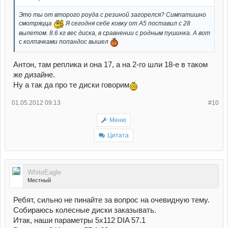
Это ты от второго роуда с резиной загорелся? Симпатишно
смотряцца
Я сегодня себе ковку от А5 поставил с 28
вылетом. 8.6 кг вес диска, в сравнении с родным пушинка. А вот
с колпачками попандос вышел
Антон, там реплика и она 17, а на 2-го шли 18-е в таком
же дизайне.
Ну а так да про те диски говорим
01.05.2012 09:13
#10
Меню
Цитата
WhiteEagle
Местный
Ребят, сильно не пинайте за вопрос на очевидную тему.
Собираюсь колесные диски заказывать.
Итак, наши параметры 5х112 DIA 57.1