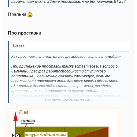
параметрам нужны 20мм-е проставки, что бы получить ЕТ 25?
Пральна
Про проставки
Цитата:
Как проставки влияют на ресурс ходовой части автомобиля
При применение проставок также встает всегда вопрос о
изменении ресурса работоспособности ступичного
подшипника. Здесь можно сказать следующее, если вы
использовали проставки лишь для того чтобы обеспечить
адаптацию дисков под их штатные размеры, то здесь
проставки никак не повлияют на ресурс подшипника.
Если проставки были использованы для изменения внешнего
Нажмите, чтобы раскрыть...
вида автомобиля, при этом вылет диска стал отрицательным
на несколько сантиметров, то срок службы подшипника
однозначно уменьшиться. Здесь действую законы физики (для
наглядности взгляните на рисунок ниже)
При увеличении плеча (L), увеличивается и крутящий момент