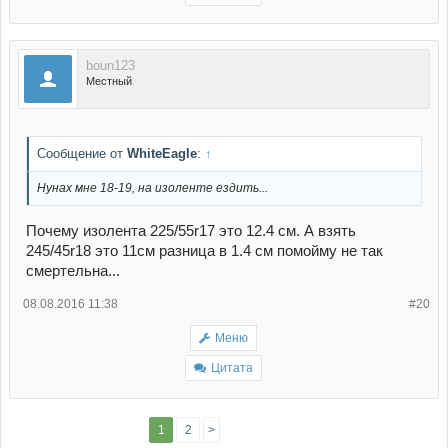
boun123
Местный
Сообщение от
WhiteEagle
:
↑
Нунах мне 18-19, на изоленте ездить...
Почему изолента 225/55r17 это 12.4 см. А взять
245/45r18 это 11см разница в 1.4 см помойму не так
смертельна...
08.08.2016 11:38
#20
Меню
Цитата
1
2
>