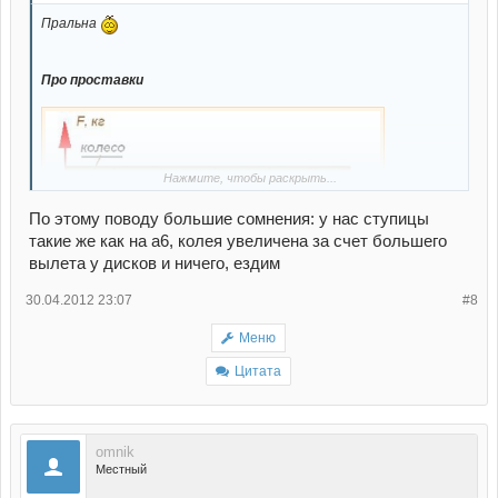
Пральна
Про проставки
Нажмите, чтобы раскрыть...
По этому поводу большие сомнения: у нас ступицы
такие же как на а6, колея увеличена за счет большего
вылета у дисков и ничего, ездим
Источник
30.04.2012 23:07
#8
Меню
Цитата
omnik
Местный