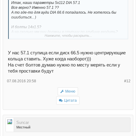
Итак, наши параметры 5х112 DIA 57.1
Все верно? Именно 57.1 ??
А то где-то для ауди DIA 66.6 попадалось. Не хотелось бы
ошибиться... )
И болты 14х1.5?
А на сколько мм они должны в ступицу по глубине входить?
Нажмите, чтобы раскрыть...
Мало плохо будет, слабо... а много тоже перебор, цеплять
может.
У нас 57.1 ступица если диск 66.5 нужно центрирующие
кольца ставить. Хуже когда наоборот)))
На счет болтов думаю нужно по месту мерять если у
тебя проставки будут
07.08.2016 20:58
#12
Меню
Цитата
Suncar
Местный