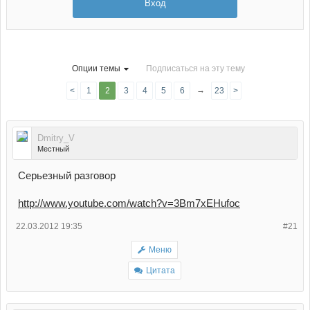
Вход
Опции темы
Подписаться на эту тему
→
<
1
2
3
4
5
6
7
23
>
Dmitry_V
Местный
Серьезный разговор
http://www.youtube.com/watch?v=3Bm7xEHufoc
22.03.2012 19:35
#21
Меню
Цитата