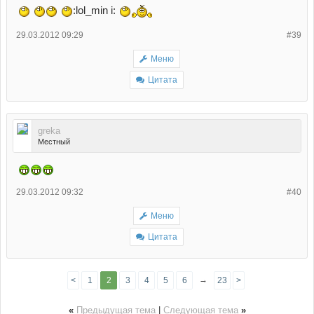
:lol_min i:
29.03.2012 09:29
#39
Меню
Цитата
greka
Местный
29.03.2012 09:32
#40
Меню
Цитата
→
<
1
2
3
4
5
6
7
23
>
«
Предыдущая тема
|
Следующая тема
»