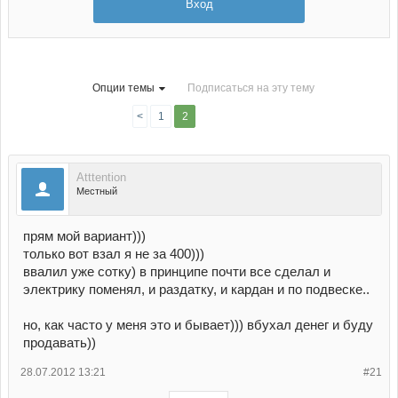
Вход
Опции темы
Подписаться на эту тему
<
1
2
Atttention
Местный
прям мой вариант)))
только вот взал я не за 400)))
ввалил уже сотку) в принципе почти все сделал и
электрику поменял, и раздатку, и кардан и по подвеске..
но, как часто у меня это и бывает))) вбухал денег и буду
продавать))
28.07.2012 13:21
#21