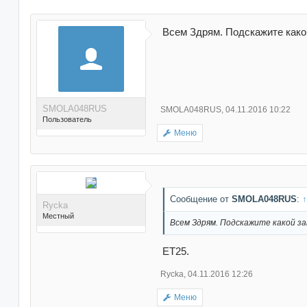
Всем Здрям. Подскажите како
SMOLA048RUS
SMOLA048RUS
,
04.11.2016 10:22
Пользователь
Меню
Сообщение от
SMOLA048RUS
:
↑
Rycka
Поблагодарили 1 раз в 1
Местный
сообщении
Всем Здрям. Подскажите какой за
ET25.
Rycka
,
04.11.2016 12:26
Меню
Поблагодарили 180