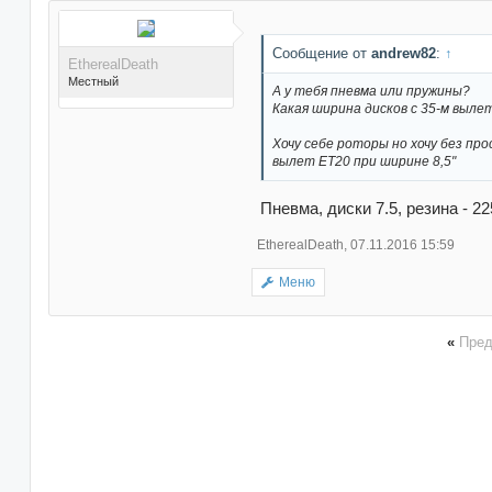
Поблагодарили 14 раз(а)
Сообщение от
andrew82
:
↑
EtherealDeath
в 12 сообщениях
Местный
А у тебя пневма или пружины?
Какая ширина дисков с 35-м выле
Хочу себе роторы но хочу без про
вылет ET20 при ширине 8,5"
Поблагодарили 66 раз(а)
Пневма, диски 7.5, резина - 22
в 60 сообщениях
EtherealDeath
,
07.11.2016 15:59
Меню
«
Пре