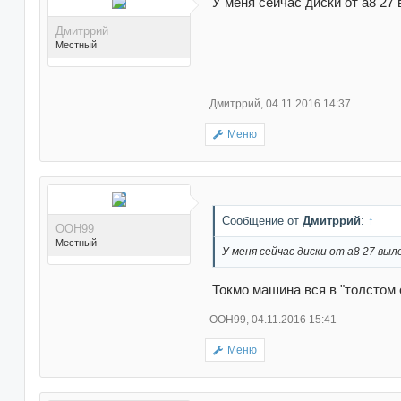
У меня сейчас диски от а8 27
Дмитррий
Местный
Дмитррий
,
04.11.2016 14:37
Меню
Поблагодарили 29 раз(а)
в 28 сообщениях
Сообщение от
Дмитррий
:
↑
ООН99
Местный
У меня сейчас диски от а8 27 вы
Токмо машина вся в "толстом 
ООН99
,
04.11.2016 15:41
Меню
Поблагодарили 41 раз(а)
в 33 сообщениях