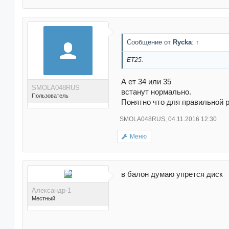
раз(а) в 163 сообщениях
Сообщение от
Rycka
:
↑
ET25.
А ет 34 или 35
SMOLA048RUS
встанут нормально.
Пользователь
Понятно что для правильной р
SMOLA048RUS
,
04.11.2016 12:30
Меню
Поблагодарили 1 раз в 1
сообщении
в балон думаю упрется диск
Александр-1
Местный