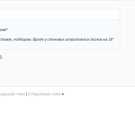
том?
ставок, подбираю. Вроде у стоковых аллродовских дисков на 18"
5
дыдущая тема
|
Следующая тема
»