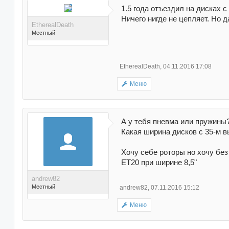
1.5 года отъездил на дисках с
Ничего нигде не цепляет. Но д
EtherealDeath
Местный
EtherealDeath
,
04.11.2016 17:08
Меню
Поблагодарили 66 раз(а)
в 60 сообщениях
А у тебя пневма или пружины
Какая ширина дисков с 35-м 
Хочу себе роторы но хочу без
ET20 при ширине 8,5"
andrew82
Местный
andrew82
,
07.11.2016 15:12
Меню