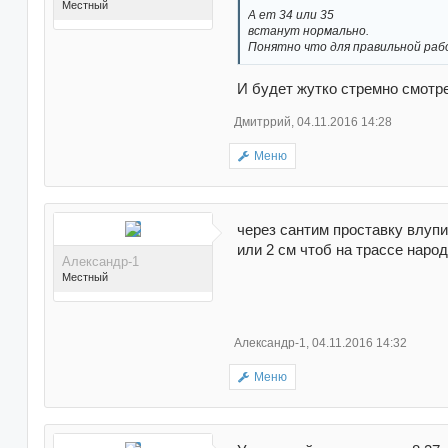
Местный
А ет 34 или 35
встанут нормально.
Понятно что для правильной раб
И будет жутко стремно смотр
Дмитррий
,
04.11.2016 14:28
Поблагодарили 29 раз(а)
в 28 сообщениях
Меню
через сантим проставку влупи
или 2 см чтоб на трассе наро
Александр-1
Местный
Александр-1
,
04.11.2016 14:32
Меню
Поблагодарили 21 раз(а)
в 21 сообщениях