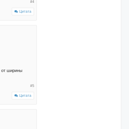
#4
Цитата
о от ширины
#5
Цитата