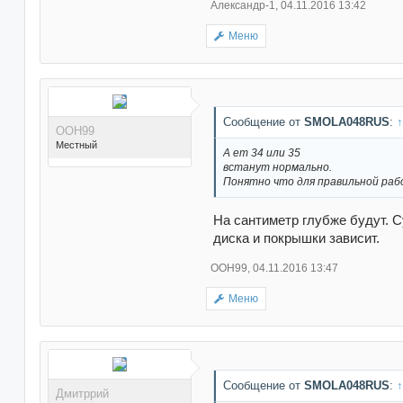
Александр-1
,
04.11.2016 13:42
Меню
Поблагодарили 21 раз(а)
в 21 сообщениях
Сообщение от
SMOLA048RUS
:
↑
ООН99
Местный
А ет 34 или 35
встанут нормально.
Понятно что для правильной раб
На сантиметр глубже будут. 
диска и покрышки зависит.
ООН99
,
04.11.2016 13:47
Поблагодарили 41 раз(а)
в 33 сообщениях
Меню
Сообщение от
SMOLA048RUS
:
↑
Дмитррий