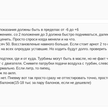
 показания должны быть в пределах от -6 до +6
жениях. со 2 положения до 3 должна быстро подниматься, дале
енить. Просто спроси когда меняли и на что.
сяч 50. Восстановленые намного больше. Если стоит арнот 2 то 
 на всех олроудах уставшие. Но ходить будут долго. проверить
дтеки, где и от куда. Турбины могут быть в масле, но не факт ч
ет с двигателя. Снимите патрубки подачи воздуха с турбин, слев
рмально. Если литр, то пипец.
к по акпп.
 нет. Пневму вот так просто сразу не оттестировать точно, прост
балонов(15-18 тыс за пару балонов, если не дешевле)