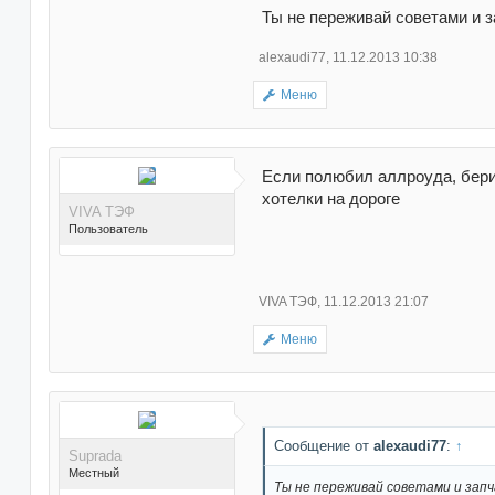
Ты не переживай советами и
Поблагодарили 8 раз(а) в
8 сообщениях
alexaudi77
,
11.12.2013 10:38
Меню
Если полюбил аллроуда, бери 
хотелки на дороге
VIVA ТЭФ
Пользователь
VIVA ТЭФ
,
11.12.2013 21:07
Меню
Поблагодарили 0 раз(а) в
0 сообщениях
Сообщение от
alexaudi77
:
↑
Suprada
Местный
Ты не переживай советами и за