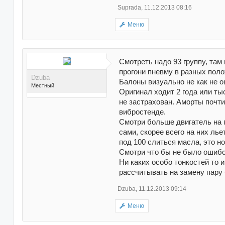
Suprada
,
11.12.2013 08:16
Меню
Смотреть надо 93 группу, там
прогони пневму в разных поло
Dzuba
Балоны визуально не как не оц
Местный
Оригинал ходит 2 года или ты
не застрахован. Аморты почти
вибростенде.
Смотри больше двигатель на по
сами, скорее всего на них ль
под 100 слиться масла, это но
Смотри что бы не было ошибо
Поблагодарили 119
Ни каких особо тонкостей то и
раз(а) в 102 сообщениях
рассчитывать на замену пару 
Dzuba
,
11.12.2013 09:14
Меню