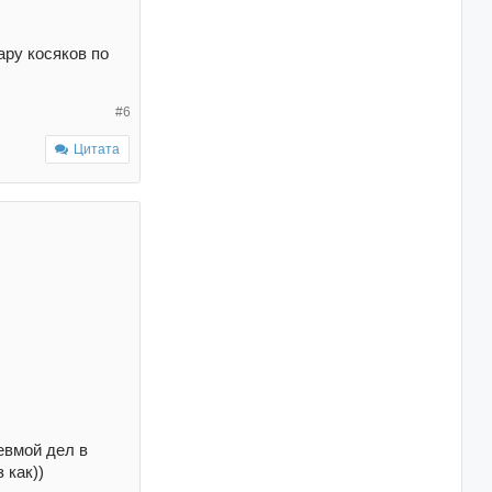
ару косяков по
#6
Цитата
евмой дел в
 как))