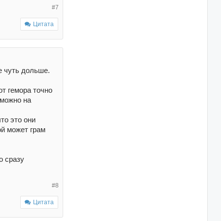
#7
Цитата
е чуть дольше.
от гемора точно
 можно на
то это они
ой может грам
о сразу
#8
Цитата