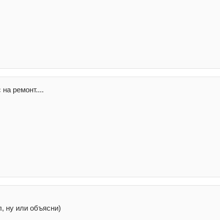
на ремонт....
л, ну или объясни)