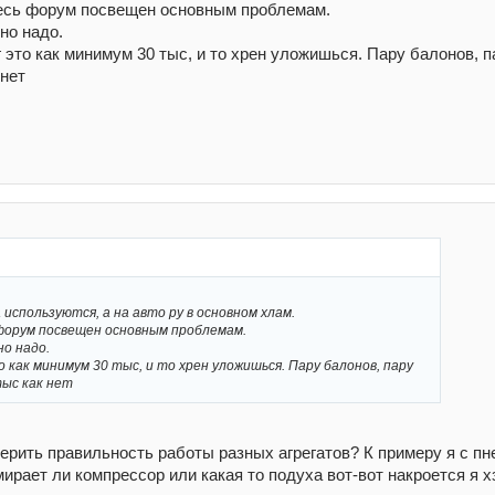
весь форум посвещен основным проблемам.
но надо.
г это как минимум 30 тыс, и то хрен уложишься. Пару балонов, п
 нет
используются, а на авто ру в основном хлам.
 форум посвещен основным проблемам.
о надо.
о как минимум 30 тыс, и то хрен уложишься. Пару балонов, пару
тыс как нет
верить правильность работы разных агрегатов? К примеру я с пн
мирает ли компрессор или какая то подуха вот-вот накроется я хз