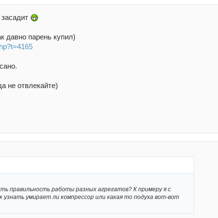
у засадит
ак давно парень купил)
.php?t=4165
сано.
да не отвлекайте)
ить правильность работы разных агрегатов? К примеру я с
ак узнать умирает ли компрессор или какая то подуха вот-вот