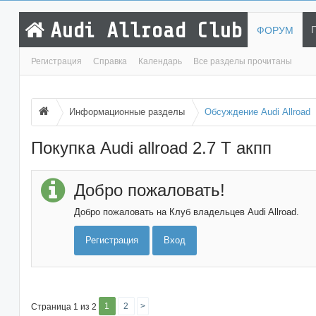
Audi Allroad Club
ФОРУМ
Регистрация
Справка
Календарь
Все разделы прочитаны
Информационные разделы
Обсуждение Audi Allroad
Покупка Audi allroad 2.7 T акпп
Добро пожаловать!
Добро пожаловать на Клуб владельцев Audi Allroad.
Регистрация
Вход
1
2
>
Страница 1 из 2