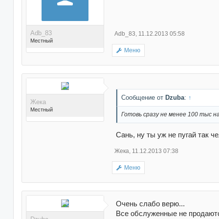
Adb_83
Adb_83
,
11.12.2013 05:58
Местный
Меню
Поблагодарили 52 раз(а)
Сообщение от
Dzuba
:
↑
Жека
в 52 сообщениях
Местный
Готовь сразу не менее 100 тыс на
Сань, ну ты уж не пугай так 
Жека
,
11.12.2013 07:38
Поблагодарили 19 раз(а)
Меню
в 19 сообщениях
Очень слабо верю...
Все обслуженные не продаются