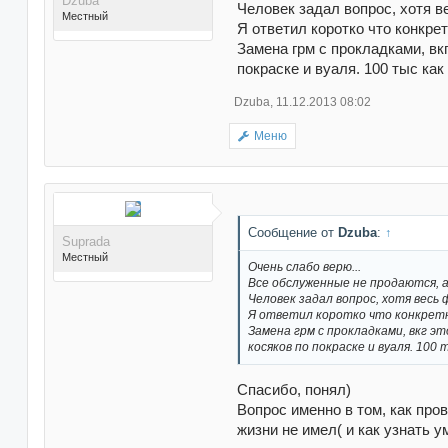
Dzuba
Человек задал вопрос, хотя 
Местный
Я ответил коротко что конкрет
Замена грм с прокладками, вк
покраске и вуаля. 100 тыс как
Dzuba
,
11.12.2013 08:02
Меню
Поблагодарили 119
раз(а) в 102 сообщениях
Сообщение от
Dzuba
:
↑
Suprada
Местный
Очень слабо верю...
Все обслуженные не продаются, а 
Человек задал вопрос, хотя весь
Я ответил коротко что конкретн
Замена грм с прокладками, вкг эт
косяков по покраске и вуаля. 100 
Поблагодарили 2 раз(а) в
Спасибо, понял)
2 сообщениях
Вопрос именно в том, как про
жизни не имел( и как узнать у