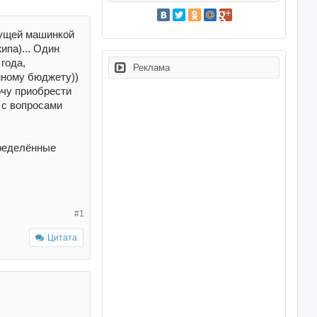
дущей машинкой
ипа)... Один
 года,
Реклама
йному бюджету))
хочу приобрести
 с вопросами
пределённые
#1
Цитата