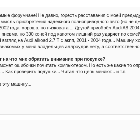
емые форумчане! Не давно, горесть расставания с моей преды
а мысль приобретения надёжного полноприводного авто (но не дж
002 года, хороша, но низковата.... Другой приобрёл Audi A8 2004
 пневма, но 330 коней под капотом лишний раз ударяет по семе
 взгляд на Audi allroad 2.7 T с акпп, 2001 - 2004 года... Машину 
 знакомых у меня владельцев аллроудов нету, а соответственно
 на что мне обратить внимание при покупке?
сможет ошибочки почитать компьютером. Но есть же какие то о
. Как проверить подушки... Читал что цепь меняют... и т.п.
 эту машину...