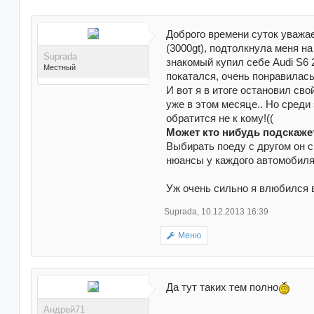
Доброго времени суток уважа
(3000gt), подтолкнула меня н
Suprada
знакомый купил себе Audi S6 2
Местный
покатался, очень понравилась
И вот я в итоге остановил свой
уже в этом месяце.. Но среди
обратится не к кому!((
Может кто нибудь подскажет
Выбирать поеду с другом он 
Поблагодарили 2 раз(а) в
нюансы у каждого автомобиля..
2 сообщениях
Уж очень сильно я влюбился в
Suprada
,
10.12.2013 16:39
Меню
Да тут таких тем полно
Андрей71