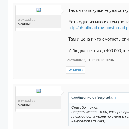
Так он до покупки Роуда сотк
alexaudi77
Есть одна из многих тем (не т
Местный
http://a6-allroad.ru/showthread
Там и цена и что смотреть опи
И бюджет если до 400 000,тог
Поблагодарили 8 раз(а) в
alexaudi77
,
11.12.2013 10:36
8 сообщениях
Меню
Сообщение от
Suprada
:
↑
alexaudi77
Местный
Спасибо, понял)
Вопрос именно в том, как провер
пневмой дел в жизни не имел( и к
накроется я хз как))