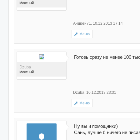
Местный
Андрей71
,
10.12.2013 17:14
Меню
Поблагодарили 99 раз(а)
в 94 сообщениях
Готовь сразу не менее 100 тыс 
Dzuba
Местный
Dzuba
,
10.12.2013 23:31
Меню
Поблагодарили 119
раз(а) в 102 сообщениях
Ну вы и помощники)
Сань, лучше б ничего не писа