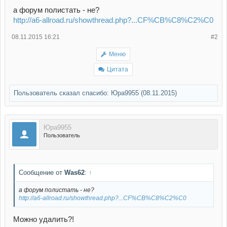
а форум полистать - не?
http://a6-allroad.ru/showthread.php?...CF%CB%C8%C2%C0
08.11.2015 16:21
#2
Меню
Цитата
Пользователь сказал cпасибо:
Юра9955
(08.11.2015)
Юра9955
Пользователь
Сообщение от
Was62
:
↑
а форум полистать - не?
http://a6-allroad.ru/showthread.php?...CF%CB%C8%C2%C0
Можно удалить?!